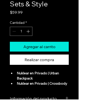
Sets & Style
Precio
$59.99
Cantidad
*
Agregar al carrito
Realizar compra
Nuklear en Privado | Urban 
Backpack
Nuklear en Privado | Crossbody 
Bag
Nuklear en Privado | Travel 
Información del producto
Duffle
Nuklear en Privado | Canvas 
Este es un buen lugar para agregar 
Tote